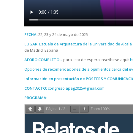
FECHA:
22, 23 y 24 de mayo de 2025
LUGAR:
Escuela de Arquitectura de la Universidad de Alcal
de Madrid. España
AFORO COMPLETO –
para lista de espera inscribirse aquí:
h
Opciones de recomendaciones de alojamientos cerca del e
Información en presentación de PÓSTERS Y COMUNICACI
CONTACTO:
congreso.apag2025@gmail.com
PROGRAMA:
Página
1
/
2
Zoom
100%