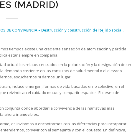
ES (MADRID)
S DE CONVIVENCIA – Destrucción y construcción del tejido social.
 últimos tiempos existe una creciente sensación de atomización y pérdida
mplica estar siempre en compañía.
d actual: los relatos centrados en la polarización y la designación de un
s, la demanda creciente en las consultas de salud mental o el elevado
ernos, escucharnos ni darnos un lugar.
rduran, incluso emergen, formas de vida basadas en lo colectivo, en el
que reivindican el cuidado mutuo y compartir espacios. El deseo de
n conjunta donde abordar la convivencia de las narrativas más
sta ahora inamovibles.
orme, os invitamos a encontrarnos con las diferencias para incorporar
entendernos, convivir con el semejante y con el opuesto. En definitiva,