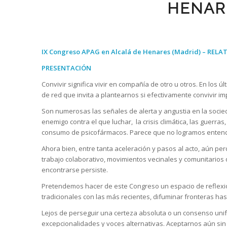
HENAR
IX Congreso APAG en Alcalá de Henares (Madrid) – RELATO
PRESENTACIÓN
Convivir significa vivir en compañía de otro u otros. En los
de red que invita a plantearnos si efectivamente convivir i
Son numerosas las señales de alerta y angustia en la socieda
enemigo contra el que luchar, la crisis climática, las guerra
consumo de psicofármacos. Parece que no logramos entend
Ahora bien, entre tanta aceleración y pasos al acto, aún pe
trabajo colaborativo, movimientos vecinales y comunitarios 
encontrarse persiste.
Pretendemos hacer de este Congreso un espacio de reflexió
tradicionales con las más recientes, difuminar fronteras ha
Lejos de perseguir una certeza absoluta o un consenso unif
excepcionalidades y voces alternativas. Aceptarnos aún sin 