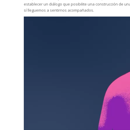
establecer un diálogo que posibilite una construcción de un
sí lleguemos a sentirnos acompañados.