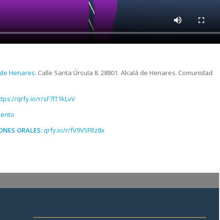
á de Henares.
Calle Santa Úrsula 8. 28801. Alcalá de Henares. Comunidad
ttps://qrfy.io/r/sF7lT1kLvV
vento
ONES ORALES:
qrfy.io/r/fV9V5FRz8x